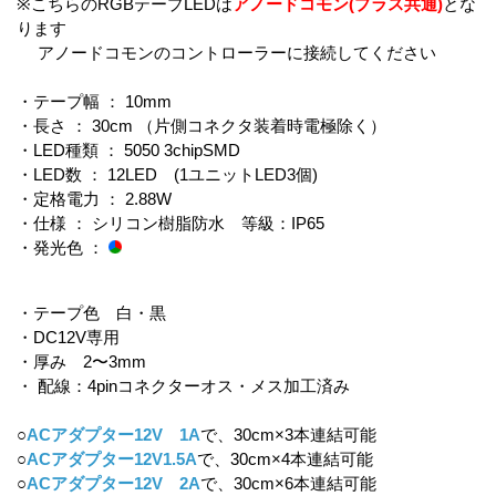
※こちらのRGBテープLEDは
アノードコモン(プラス共通)
とな
ります
アノードコモンのコントローラーに接続してください
・テープ幅 ： 10mm
・長さ ： 30cm （片側コネクタ装着時電極除く）
・LED種類 ： 5050 3chipSMD
・LED数 ： 12LED (1ユニットLED3個)
・定格電力 ： 2.88W
・仕様 ： シリコン樹脂防水 等級：IP65
・発光色 ：
・テープ色 白・黒
・DC12V専用
・厚み 2〜3mm
・ 配線：4pinコネクターオス・メス加工済み
○
ACアダプター12V 1A
で、30cm×3本連結可能
○
ACアダプター12V1.5A
で、30cm×4本連結可能
○
ACアダプター12V 2A
で、30cm×6本連結可能