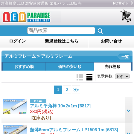
超高輝度LED 激安速攻通販 エルパラ LED販売
PCサイト
ログイン
新規登録はこちら
お問い合せ
アルミフレーム > アルミフレーム
一覧
おすすめ順
価格の安い順
売れ筋順
表示件数
:
1
2
次
»
アルミ平角棒 10×2×1m
[6817]
280円
(税込)
[在庫あり]
超薄6mmアルミフレーム LP1506 1m
[6813]